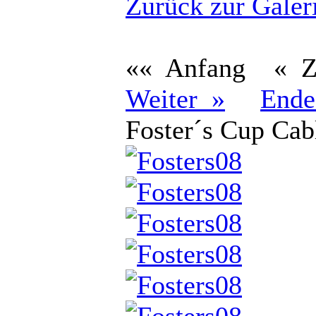
Zurück zur Galer
«« Anfang
« 
Weiter »
Ende
Foster´s Cup Cab