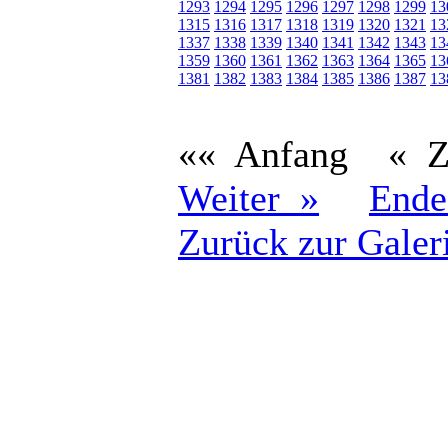
1293
1294
1295
1296
1297
1298
1299
13
1315
1316
1317
1318
1319
1320
1321
13
1337
1338
1339
1340
1341
1342
1343
13
1359
1360
1361
1362
1363
1364
1365
13
1381
1382
1383
1384
1385
1386
1387
13
«« Anfang
« 
Weiter »
Ende
Zurück zur Galer