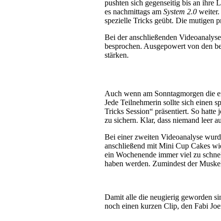
pushten sich gegenseitig bis an ihre
es nachmittags am
System 2.0
weiter.
spezielle Tricks geübt. Die mutigen pro
Bei der anschließenden Videoanalyse,
besprochen. Ausgepowert von den beid
stärken.
Auch wenn am Sonntagmorgen die erste
Jede Teilnehmerin sollte sich einen s
Tricks Session“ präsentiert. So hatte
zu sichern. Klar, dass niemand leer 
Bei einer zweiten Videoanalyse wurde
anschließend mit Mini Cup Cakes wied
ein Wochenende immer viel zu schnell 
haben werden. Zumindest der Muskelka
Damit alle die neugierig geworden si
noch einen kurzen Clip, den Fabi Joe