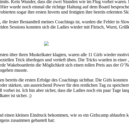
 Limits. Kein Wunder, dass die zwei Stunden wie im Flug vorbei waren. 
 Hier wurde noch einmal die richtige Haltung auf dem Board besproch
bierten sogar ihre ersten Inverts und festigten ihre bereits erlernten Ski
 die fester Bestandteil meines Coachings ist, wurden die Fehler in Sl
en Sessions konnten sich die Ladies wieder mit Fleisch, Wurst, Grill
n über ihren Muskelkater klagten, waren alle 11 Girls wieder motivie
peziellen Trick überlegen und vertieft üben. Die Tricks wurden in einer
 jede Wakeboarderin die Möglichkeit sich einen tollen Preis aus der
O’Ne
ausgehen musste.
n bereits die ersten Erfolge des Coachings sichtbar. Die Girls konnten 
er stärken, um ausreichend Power für den restlichen Tag zu speichern
vorbei ist. Ich bin aber sicher, dass die Ladies noch ein paar Tage la
ter ist sicher. ;)
nd einen kleinen Eindruck bekommen, wie so ein Girlscamp ablaufen ka
rgens zusammen gebastelt hat: