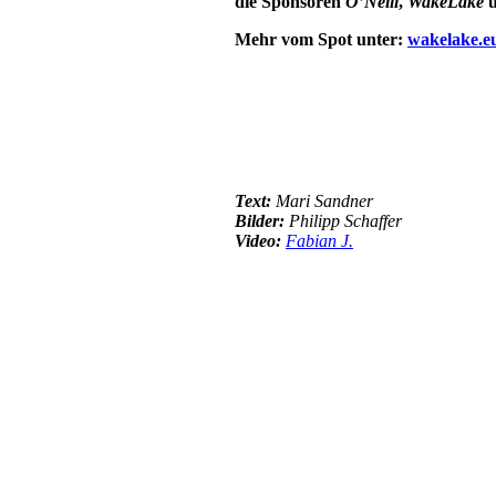
die Sponsoren
O’Neill
,
WakeLake
Mehr vom Spot unter:
wakelake.e
Text:
Mari Sandner
Bilder:
Philipp Schaffer
Video:
Fabian J.