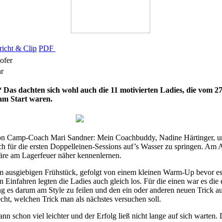
icht & Clip
PDF
hofer
hr
“
Das dachten sich wohl auch die 11 motivierten Ladies, die vom 27
am Start waren.
von Camp-Coach Mari Sandner: Mein Coachbuddy, Nadine Härtinger, un
ich für die ersten Doppelleinen-Sessions auf’s Wasser zu springen. Am
häre am Lagerfeuer näher kennenlernen.
m ausgiebigen Frühstück, gefolgt von einem kleinen Warm-Up bevor es
Einfahren legten die Ladies auch gleich los. Für die einen war es die 
g es darum am Style zu feilen und den ein oder anderen neuen Trick a
cht, welchen Trick man als nächstes versuchen soll.
dann schon viel leichter und der Erfolg ließ nicht lange auf sich warten.