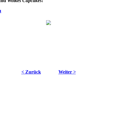
und
Wolkes Cupcakes
!
u
< Zurück
Weiter >