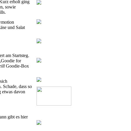
Kurz erholt ging
en, sowie
lls.
owmotion
käse und Salat
rt am Startsteg.
 „Goodie for
ill
Goodie-Box
sich
. Schade, dass so
ng etwas davon
nn gibt es hier