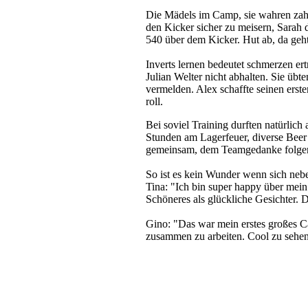
Die Mädels im Camp, sie wahren zahl
den Kicker sicher zu meisern, Sarah 
540 über dem Kicker. Hut ab, da geht
Inverts lernen bedeutet schmerzen er
Julian Welter nicht abhalten. Sie üb
vermelden. Alex schaffte seinen erst
roll.
Bei soviel Training durften natürli
Stunden am Lagerfeuer, diverse Bee
gemeinsam, dem Teamgedanke folgend
So ist es kein Wunder wenn sich ne
Tina: "Ich bin super happy über mein
Schöneres als glückliche Gesichter. 
Gino: "Das war mein erstes großes Ca
zusammen zu arbeiten. Cool zu sehen