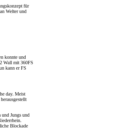
ungskonzept für
ian Welter und
en konnte und
ico2 Wall mit 360FS
Nun kann er FS
he day. Meist
herausgestellt
m und Jungs und
Niederrhein.
ngliche Blockade