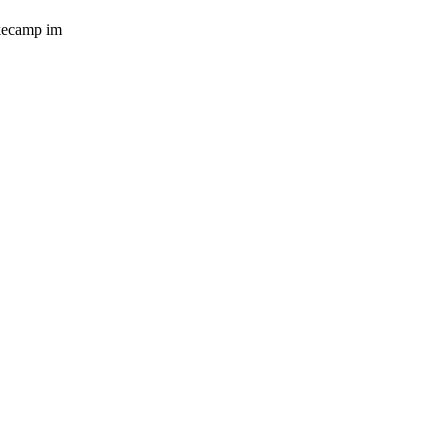
akecamp im
www.warehouse-one.de