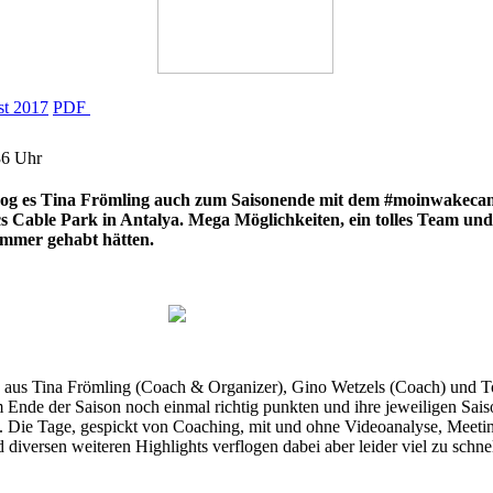
t 2017
PDF
36 Uhr
 zog es Tina Frömling auch zum Saisonende mit dem #moinwakecam
Cable Park in Antalya. Mega Möglichkeiten, ein tolles Team und
ommer gehabt hätten.
 aus Tina Frömling (Coach & Organizer), Gino Wetzels (Coach) und T
 Ende der Saison noch einmal richtig punkten und ihre jeweiligen Sais
. Die Tage, gespickt von Coaching, mit und ohne Videoanalyse, Meetin
versen weiteren Highlights verflogen dabei aber leider viel zu schnel