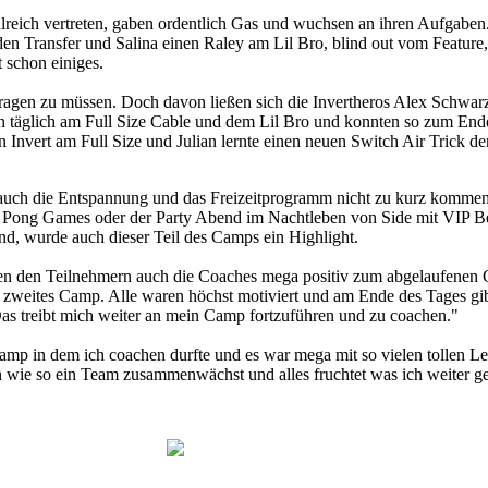
reich vertreten, gaben ordentlich Gas und wuchsen an ihren Aufgaben. 
den Transfer und Salina einen Raley am Lil Bro, blind out vom Feature
 schon einiges.
tragen zu müssen. Doch davon ließen sich die Invertheros Alex Schwar
ten täglich am Full Size Cable und dem Lil Bro und konnten so zum Ende
en Invert am Full Size und Julian lernte einen neuen Switch Air Trick d
ch auch die Entspannung und das Freizeitprogramm nicht zu kurz kommen
r Pong Games oder der Party Abend im Nachtleben von Side mit VIP B
, wurde auch dieser Teil des Camps ein Highlight.
ben den Teilnehmern auch die Coaches mega positiv zum abgelaufenen
 zweites Camp. Alle waren höchst motiviert und am Ende des Tages gib
Das treibt mich weiter an mein Camp fortzuführen und zu coachen."
mp in dem ich coachen durfte und es war mega mit so vielen tollen Le
 wie so ein Team zusammenwächst und alles fruchtet was ich weiter g