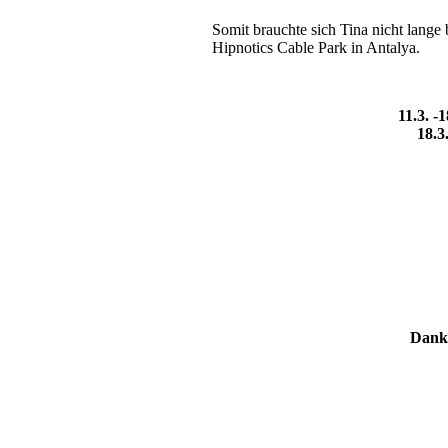
Somit brauchte sich Tina nicht lang
Hipnotics Cable Park in Antalya.
11.3. -
18.3
Danke