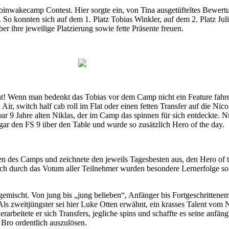
inwakecamp Contest. Hier sorgte ein, von Tina ausgetüfteltes Bewert
 So konnten sich auf dem 1. Platz Tobias Winkler, auf dem 2. Platz Jul
r ihre jeweilige Platzierung sowie fette Präsente freuen.
nt! Wenn man bedenkt das Tobias vor dem Camp nicht ein Feature fahr
el Air, switch half cab roll im Flat oder einen fetten Transfer auf die N
ur 9 Jahre alten Niklas, der im Camp das spinnen für sich entdeckte. 
ar den FS 9 über den Table und wurde so zusätzlich Hero of the day.
en des Camps und zeichnete den jeweils Tagesbesten aus, den Hero of t
ch durch das Votum aller Teilnehmer wurden besondere Lernerfolge so 
gemischt. Von jung bis „jung belieben“, Anfänger bis Fortgeschrittene
Als zweitjüngster sei hier Luke Otten erwähnt, ein krasses Talent vom 
erarbeitete er sich Transfers, jegliche spins und schaffte es seine anfä
 Bro ordentlich auszulösen.