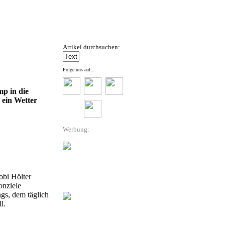
Artikel durchsuchen:
Folge uns auf...
p in die
 ein Wetter
Werbung:
obi Hölter
onziele
gs, dem täglich
l.