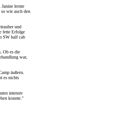
Janine lernte
, so wie auch den
ztrauber und
 fette Erfolge
en SW half cab
. Ob es die
ehandlung war,
 Camp äußern.
t es nichts
uten intensiv
eben konnte."