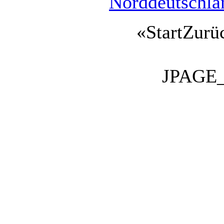
Norddeutschla
«
Start
Zurü
JPAGE