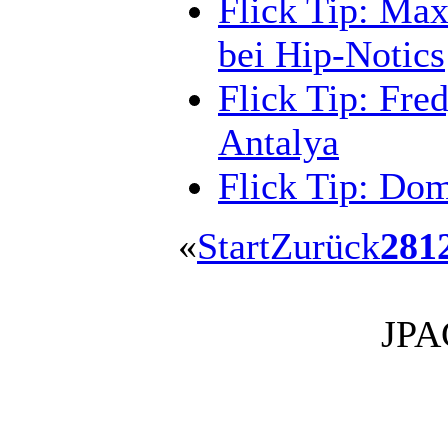
Flick Tip: Max
bei Hip-Notics
Flick Tip: Fre
Antalya
Flick Tip: Do
«
Start
Zurück
281
JP